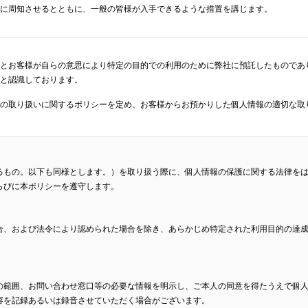
に周知させるとともに、一般の皆様が入手できるような措置を講じます。
とお客様が自らの意思により特定の目的での利用のために弊社に預託したものであ
と認識しております。
の取り扱いに関するポリシーを定め、お客様からお預かりした個人情報の適切な取
るもの。以下も同様とします。）を取り扱う際に、個人情報の保護に関する法律を
らびに本ポリシーを遵守します。
合、および法令により認められた場合を除き、あらかじめ特定された利用目的の達
の範囲、お問い合わせ窓口等の必要な情報を明示し、ご本人の同意を得たうえで個
容を記録あるいは録音させていただく場合がございます。