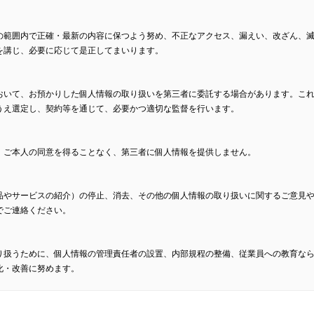
の範囲内で正確・最新の内容に保つよう努め、不正なアクセス、漏えい、改ざん、
を講じ、必要に応じて是正してまいります。
おいて、お預かりした個人情報の取り扱いを第三者に委託する場合があります。こ
うえ選定し、契約等を通じて、必要かつ適切な監督を行います。
、ご本人の同意を得ることなく、第三者に個人情報を提供しません。
品やサービスの紹介）の停止、消去、その他の個人情報の取り扱いに関するご意見
でご連絡ください。
り扱うために、個人情報の管理責任者の設置、内部規程の整備、従業員への教育な
化・改善に努めます。