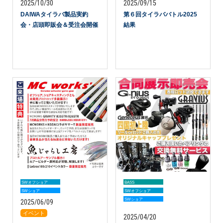
2025/10/30
2025/09/15
DAIWAタイラバ製品実釣
第６回タイラババトル2025
会・店頭即販会＆受注会開催
結果
SWオフショア
BASS
SWショア
SWオフショア
SWショア
2025/06/09
アイテム
イベント
カテゴリー
2025/04/20