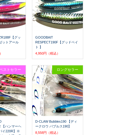
FZR188F【グッ
GOODBAIT
ゼットアール
RESPECT190F【グッドベイ
ト 】
込）
4,950円（税込）
ベストセラー
ロングセラー
D
D-CLAW Bubbles190 【ディ
20R 【ハンマーヘ
ークロウ バブルス190】
パイ220R】※
8,558円（税込）