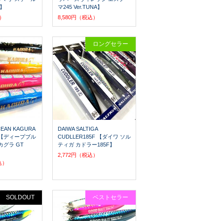
F】
マ245 Ver.TUNA】
込）
8,580円（税込）
ロングセラー
EAN KAGURA
DAIWA SALTIGA
30 【ディープブル
CUDLLER185F 【ダイワ ソル
カグラ GT
ティガ カドラー185F】
2,772円（税込）
込）
SOLDOUT
ベストセラー