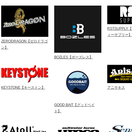
RSTSUPPL
ィーサプリー】
ZERODRAGON【ゼロドラゴ
ン】
BOZLES【ボーズレス】
KEYSTONE【キーストン】
アニサキス
GOOD BAIT【グッドベイ
ト】