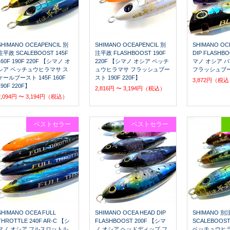
SHIMANO OCEAPENCIL 別
SHIMANO OCEAPENCIL 別
SHIMANO OC
注平政 SCALEBOOST 145F
注平政 FLASHBOOST 190F
DIP FLASHB
160F 190F 220F 【シマノ オ
220F 【シマノ オシア ベッチ
マノ オシア 
シア ベッチュウヒラマサ ス
ュウヒラマサ フラッシュブー
フラッシュブー
ケールブースト 145F 160F
スト 190F 220F】
3,872円（税
190F 220F】
2,816円 〜 3,194円（税込）
2,094円 〜 3,194円（税込）
ベストセラー
ベストセラー
SHIMANO OCEA FULL
SHIMANO OCEA HEAD DIP
SHIMANO 
THROTTLE 240F AR-C 【シ
FLASHBOOST 200F 【シマ
SCALEBOOS
マノ オシア フルスロットル
ノ オシア ヘッドディップ フ
ベッチュウヒラ