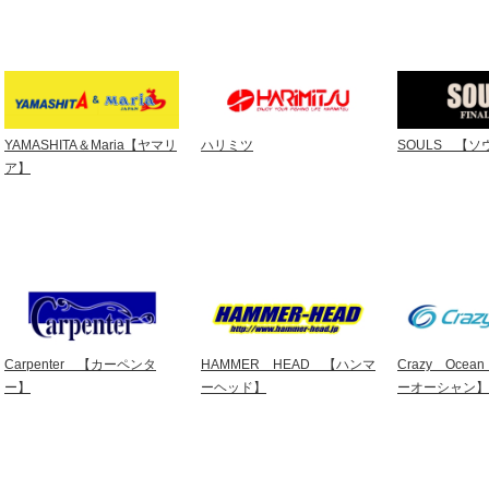
YAMASHITA＆Maria【ヤマリ
ハリミツ
SOULS 【ソ
ア】
Carpenter 【カーペンタ
HAMMER HEAD 【ハンマ
Crazy Oce
ー】
ーヘッド】
ーオーシャン】