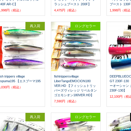
240F AR-C】
ラッシュブースト 200F】
ブースト 130
4,998円（税込）
4,475円（税込）
1,998円（税
再入荷
ロングセラー
ish trippers village
fishtrippersvillage
DEEPBLUEOC
espuma195 【エスプーマ195
LiberTangoEMOCION180
GT 230F-1
VER.HD 【フィッシュトリッ
ーオーシャン 
8,030円（税込）
パーズヴィレッジ リベルタン
230F-130】
ゴエモシオン180VER.HD】
12,100円（税
7,590円（税込）
再入荷
ロングセラー