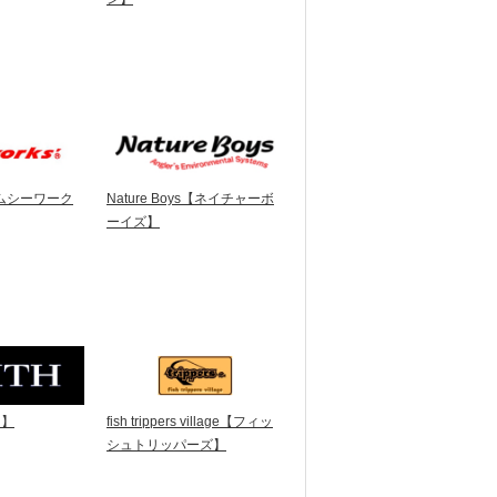
【エムシーワーク
Nature Boys【ネイチャーボ
ーイズ】
ス】
fish trippers village【フィッ
シュトリッパーズ】