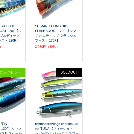
EA BUBBLE
SHIMANO BOMB DIP
OOST 220F【シ
FLASHBOOST 170F 【シマ
バブルディップ
ノ ボムディップ フラッシュ
スト 220F】
ブースト 170F】
込）
3,080円（税込）
ロングセラー
SOLDOUT
別注平政
fishtrippersvillage espuma245
T 130F【シマノ
ver.TUNA 【フィッシュトリ
マサ スケール
ッパーズヴィレッジ エスプー