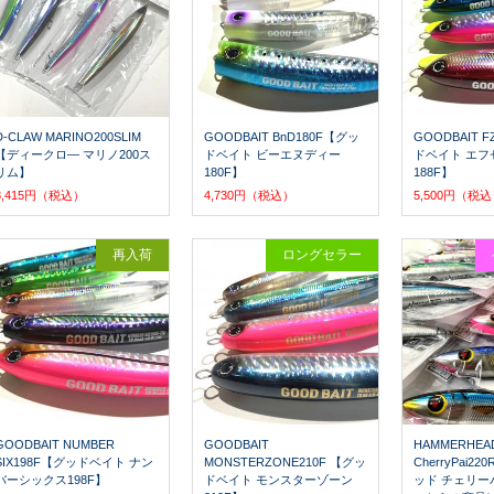
D-CLAW MARINO200SLIM
GOODBAIT BnD180F【グッ
GOODBAIT 
【ディークロ― マリノ200ス
ドベイト ビーエヌディー
ドベイト エフ
リム】
180F】
188F】
8,415円（税込）
4,730円（税込）
5,500円（税
再入荷
ロングセラー
GOODBAIT NUMBER
GOODBAIT
HAMMERHEA
SIX198F【グッドベイト ナン
MONSTERZONE210F 【グッ
CherryPai2
バーシックス198F】
ドベイト モンスターゾーン
ッド チェリー