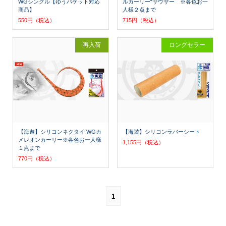
WGシングル【ゆうパケット対応
ルカーリー“サウザー ※各色お一
商品】
人様２点まで
550円（税込）
715円（税込）
再入荷
ロングセラー
【海遊】シリコンネクタイ WGカ
【海遊】シリコンラバーシート
メレオンカーリー※各色お一人様
1,155円（税込）
１点まで
770円（税込）
1