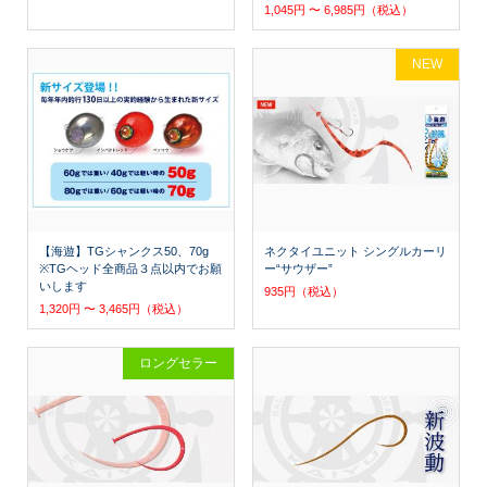
1,045円 〜 6,985円（税込）
NEW
【海遊】TGシャンクス50、70g
ネクタイユニット シングルカーリ
※TGヘッド全商品３点以内でお願
ー“サウザー”
いします
935円（税込）
1,320円 〜 3,465円（税込）
ロングセラー