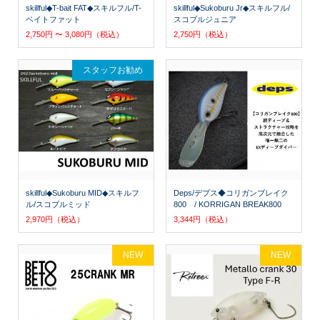
skillful◆T-bait FAT◆スキルフル/T-
skillful◆Sukoburu Jr◆スキルフル/
ベイトファット
スコブルジュニア
2,750円 〜 3,080円（税込）
2,750円（税込）
スタッフお勧め
skillful◆Sukoburu MID◆スキルフ
Deps/デプス◆コリガンブレイク
ル/スコブルミッド
800 / KORRIGAN BREAK800
2,970円（税込）
3,344円（税込）
NEW
NEW