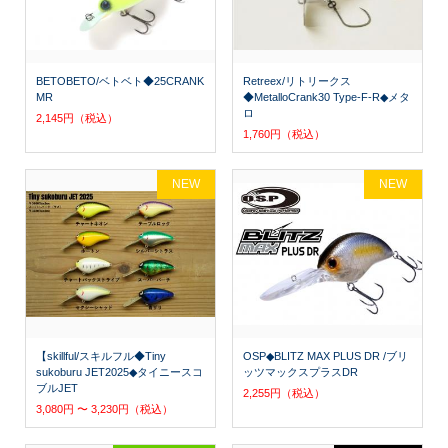
BETOBETO/ベトベト◆25CRANK
Retreex/リトリークス
MR
◆MetalloCrank30 Type-F-R◆メタ
ロ
2,145円（税込）
1,760円（税込）
NEW
NEW
【skillful/スキルフル◆Tiny
OSP◆BLITZ MAX PLUS DR /ブリ
sukoburu JET2025◆タイニースコ
ッツマックスプラスDR
ブルJET
2,255円（税込）
3,080円 〜 3,230円（税込）