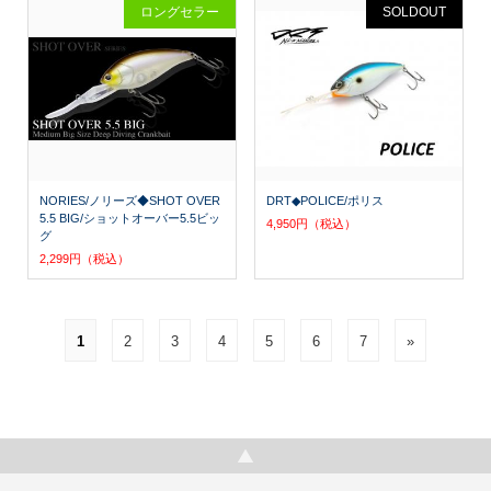
ロングセラー
SOLDOUT
NORIES/ノリーズ◆SHOT OVER
DRT◆POLICE/ポリス
5.5 BIG/ショットオーバー5.5ビッ
4,950円（税込）
グ
2,299円（税込）
1
2
3
4
5
6
7
»