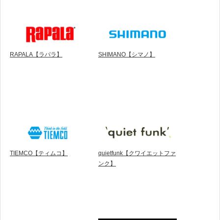
RAPALA【ラパラ】
SHIMANO【シマノ】
TIEMCO【ティムコ】
quietfunk【クワイエットファ
ンク】