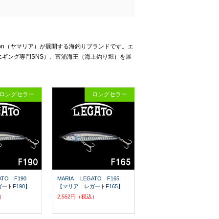
oration（ヤマリア）が展開する海釣りブランドです。エ
（エギング専門SNS）、富浦海王（海上釣り堀）を展
ロングセラー
ロングセラー
GATO F190
MARIA LEGATO F165
ートF190】
【マリア レガートF165】
込）
2,552円（税込）