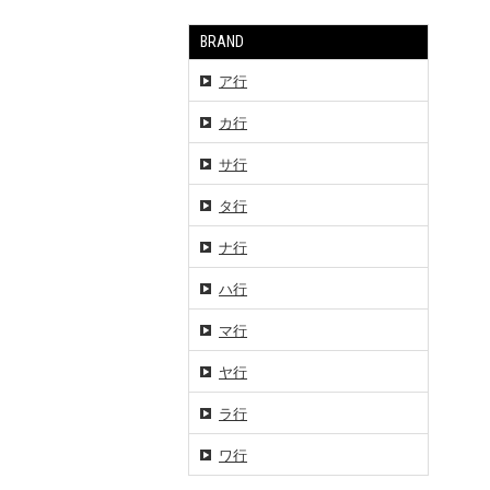
BRAND
ア行
カ行
サ行
タ行
ナ行
ハ行
マ行
ヤ行
ラ行
ワ行