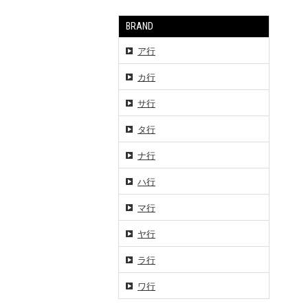
BRAND
ア行
カ行
サ行
タ行
ナ行
ハ行
マ行
ヤ行
ラ行
ワ行