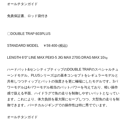
オールチタンガイド
免責保証書、ロッド袋付き
〇DOUBLE TRAP 603PLUS
STANDARD MODEL ￥59.400-(税込)
LENGTH 6’0” LINE MAX PE#3-5 JIG MAX 270G DRAG MAX 10㎏
ハードバット&センシティブティップのDOUBLE TRAPのスペシャルチュ
ーンドモデル。PLUSシリーズはの基本コンセプトをレギュラーモデルと
共有しつつティップとバットの強度さを更に極端にしたモデルです。3パ
ワーモデルは4パワーモデル相当のバットパワーを与えており、軽い操作
感で扱える半面、ハイドラグで魚の走りを制御しやすいバットとなってい
ます。これにより、体力負担を最大限にセーブしつつ、大型魚の走りを制
御できます。バーチカルジギングでの操作性は特に秀でています。
オールチタンガイド