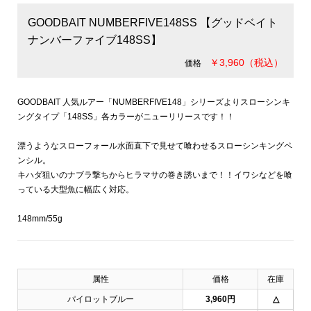
GOODBAIT NUMBERFIVE148SS 【グッドベイト
ナンバーファイブ148SS】
￥3,960（税込）
価格
GOODBAIT 人気ルアー「NUMBERFIVE148」シリーズよりスローシンキ
ングタイプ「148SS」各カラーがニューリリースです！！
漂うようなスローフォール水面直下で見せて喰わせるスローシンキングペ
ンシル。
キハダ狙いのナブラ撃ちからヒラマサの巻き誘いまで！！イワシなどを喰
っている大型魚に幅広く対応。
148mm/55g
属性
価格
在庫
パイロットブルー
3,960円
△