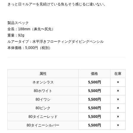
きっと日々ルアーを見続けている魚もそう感じるに違いない。
製品スペック
全長：188mm（鼻先〜尻先）
重量：92g
ルアータイプ：水平浮きフローティングダイビングペンシル
本体価格：5,000円（税別）
属性
価格
在庫
ネオンシラス
5,500円
×
80ホワイト
5,500円
×
80イワシ
5,500円
×
80ピンク
5,500円
×
80タイニーレッド
5,500円
×
80タイニーシルバー
5,500円
×