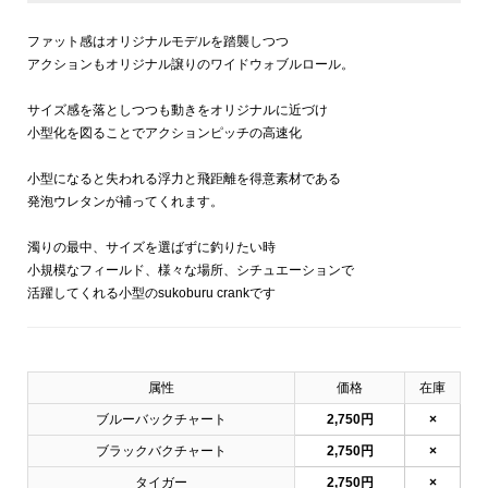
ファット感はオリジナルモデルを踏襲しつつ
アクションもオリジナル譲りのワイドウォブルロール。
サイズ感を落としつつも動きをオリジナルに近づけ
小型化を図ることでアクションピッチの高速化
小型になると失われる浮力と飛距離を得意素材である
発泡ウレタンが補ってくれます。
濁りの最中、サイズを選ばずに釣りたい時
小規模なフィールド、様々な場所、シチュエーションで
活躍してくれる小型のsukoburu crankです
属性
価格
在庫
ブルーバックチャート
2,750円
×
ブラックバクチャート
2,750円
×
タイガー
2,750円
×